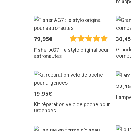
m'appe
79,95€
30,4
Grande
Fisher AG7 : le stylo original pour
compa
astronautes
22,4
19,95€
Lampe 
Kit réparation vélo de poche pour
urgences