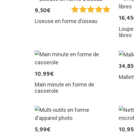
9,50€
16,45
Liseuse en forme d'oiseau
Loupe 
libres
34,8
10,99€
Mallet
Main minute en forme de
casserole
5,99€
10,9