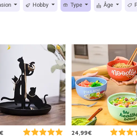
sion
Hobby
Type
Âge
P
5€
24,99€