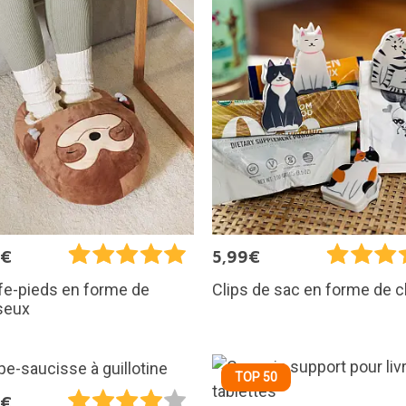
5€
5,99€
fe-pieds en forme de
Clips de sac en forme de c
seux
TOP 50
5€