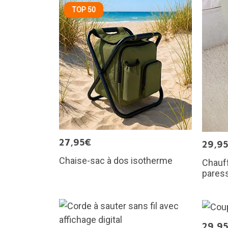
TOP 50
27,95€
29,9
Chaise-sac à dos isotherme
Chauf
pares
29,9