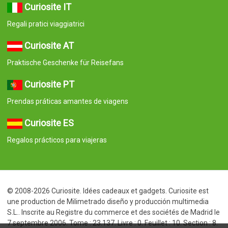
Curiosite IT
Regali pratici viaggiatrici
Curiosite AT
Praktische Geschenke für Reisefans
Curiosite PT
Prendas práticas amantes de viagens
Curiosite ES
Regalos prácticos para viajeras
© 2008-2026 Curiosite. Idées cadeaux et gadgets. Curiosite est
une production de Milimetrado diseño y producción multimedia
S.L.. Inscrite au Registre du commerce et des sociétés de Madrid le
7 septembre 2006. Tome : 23.137. Livre : 0. Feuillet : 10. Section : 8.