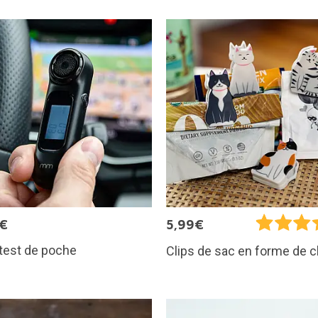
5€
5,99€
test de poche
Clips de sac en forme de c