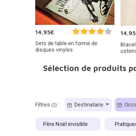
14,95€
14,9
Sets de table en forme de
Brace
disques vinyles
ustens
Sélection de produits po
Filtres
:
Destinataire
Occa
(2)
Père Noël invisible
Pratiqu