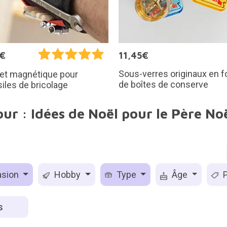
5€
11,45€
Sous-verres originaux en 
let magnétique pour
de boîtes de conserve
iles de bricolage
ur : Idées de Noël pour le Père Noë
sion
Hobby
Type
Âge
P
es