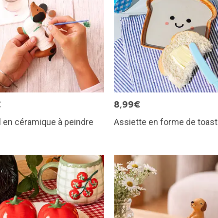
€
8,99€
 en céramique à peindre
Assiette en forme de toast