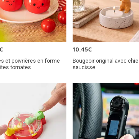
€
10,45€
es et poivrières en forme
Bougeoir original avec chi
ites tomates
saucisse