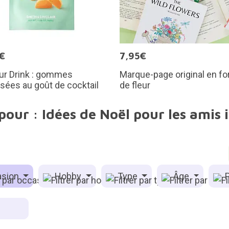
€
7,95€
ur Drink : gommes
Marque-page original en f
isées au goût de cocktail
de fleur
pour : Idées de Noël pour les amis 
sion
Hobby
Type
Âge
P