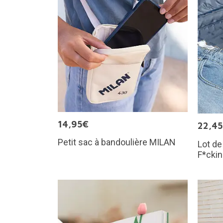
14,95€
22,4
Petit sac à bandoulière MILAN
Lot de
F*cki