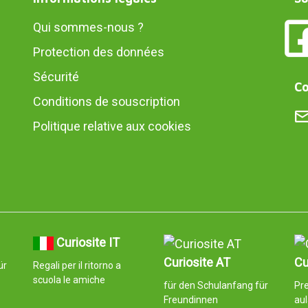
Qui sommes-nous ?
Protection des données
Sécurité
Co
Conditions de souscription
Politique relative aux cookies
Curiosite IT
Curiosite AT
Cu
ür
Regali per il ritorno a
scuola le amiche
für den Schulanfang für
Pre
Freundinnen
au