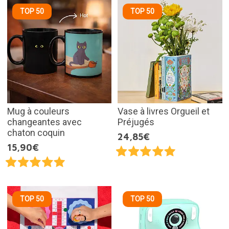
TOP 50
TOP 50
Mug à couleurs
Vase à livres Orgueil et
changeantes avec
Préjugés
chaton coquin
24,85€
15,90€
TOP 50
TOP 50