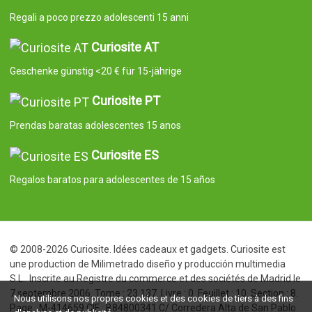
Regali a poco prezzo adolescenti 15 anni
Curiosite AT
Geschenke günstig <20 € für 15-jährige
Curiosite PT
Prendas baratas adolescentes 15 anos
Curiosite ES
Regalos baratos para adolescentes de 15 años
© 2008-2026 Curiosite. Idées cadeaux et gadgets. Curiosite est
une production de Milimetrado diseño y producción multimedia
S.L.. Inscrite au Registre du commerce et des sociétés de Madrid le
7 septembre 2006. Tome : 23.137. Livre : 0. Feuillet : 10. Section : 8.
Nous utilisons nos propres cookies et des cookies de tiers à des fins
Page : M-414659 CIF : B84800341 C/ Corredera Alta de San Pablo