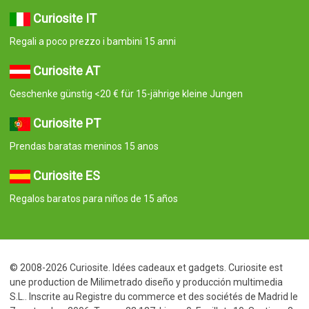
Curiosite IT
Regali a poco prezzo i bambini 15 anni
Curiosite AT
Geschenke günstig <20 € für 15-jährige kleine Jungen
Curiosite PT
Prendas baratas meninos 15 anos
Curiosite ES
Regalos baratos para niños de 15 años
© 2008-2026 Curiosite. Idées cadeaux et gadgets. Curiosite est
une production de Milimetrado diseño y producción multimedia
S.L.. Inscrite au Registre du commerce et des sociétés de Madrid le