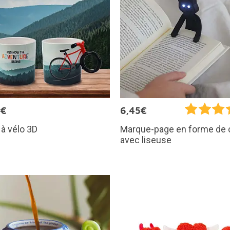
0€
6,45€
à vélo 3D
Marque-page en forme de 
avec liseuse