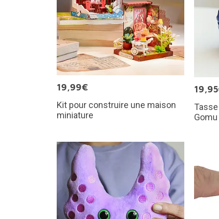
19,99€
19,9
Kit pour construire une maison
Tasse
miniature
Gomu 