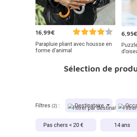
16,99€
6,95
Parapluie pliant avec housse en
Puzzle
forme d'animal
d'oise
Sélection de produ
Filtres
:
Destinataire
Occa
(2)
Pas chers < 20 €
14 ans