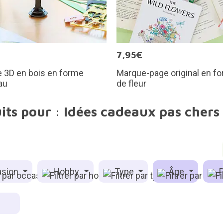
€
7,95€
 3D en bois en forme
Marque-page original en f
au
de fleur
its pour : Idées cadeaux pas chers
sion
Hobby
Type
Âge
P