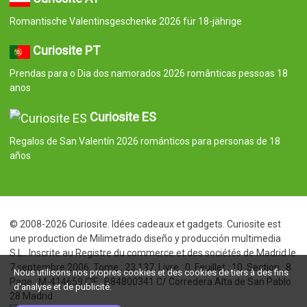
Romantische Valentinsgeschenke 2026 für 18-jährige
Curiosite PT
Prendas para o Dia dos namorados 2026 românticas pessoas 18
anos
Curiosite ES
Regalos de San Valentín 2026 románticos para personas de 18
años
© 2008-2026 Curiosite. Idées cadeaux et gadgets. Curiosite est
une production de Milimetrado diseño y producción multimedia
S.L.. Inscrite au Registre du commerce et des sociétés de Madrid le
7 septembre 2006. Tome : 23.137. Livre : 0. Feuillet : 10. Section : 8.
Nous utilisons nos propres cookies et des cookies de tiers à des fins
Page : M-414659 CIF : B84800341 C/ Corredera Alta de San Pablo
d'analyse et de publicité.
28 Madrid