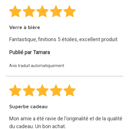
Mon amie a été ravie de l'originalité et de la qualité
du cadeau. Un bon achat.
Avis traduit automatiquement
Mug licou
Je l'aime beaucoup.
Comme sur la photo
Paula
Publié par Paula
Avis traduit automatiquement