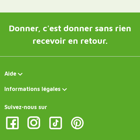
Contact et service clientèle
Écrivez-nous maintenant
Curiosité FR
Verre à bière en forme d'haltère
Curiosite DE
Hantelförmiges Bierglas
Curiosite IT
Bicchiere da birra a forma di manubrio
Curiosite AT