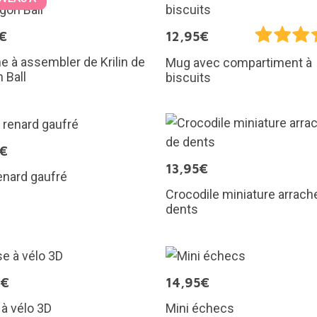
€
12,95€
ne à assembler de Krilin de
Mug avec compartiment à
 Ball
biscuits
0€
13,95€
enard gaufré
Crocodile miniature arrach
dents
0€
14,95€
à vélo 3D
Mini échecs