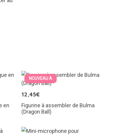
er au
NOUVEAU À
12,45€
e en
Figurine à assembler de Bulma
(Dragon Ball)