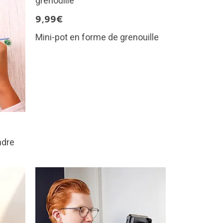
9,99€
Mini-pot en forme de grenouille
ndre