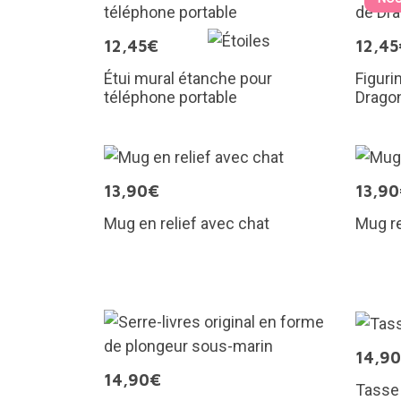
12,45€
12,45
Étui mural étanche pour
Figuri
téléphone portable
Dragon
13,90€
13,9
Mug en relief avec chat
Mug r
14,9
14,90€
Tasse 