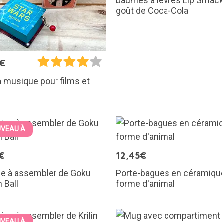
baumes à lèvres Lip Smack
goût de Coca-Cola
5€
à musique pour films et
VEAU À
€
12,45€
ne à assembler de Goku
Porte-bagues en céramiqu
 Ball
forme d'animal
VEAU À