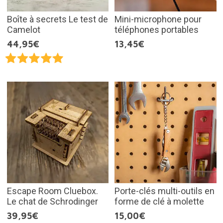
Boîte à secrets Le test de
Mini-microphone pour
Camelot
téléphones portables
44,95€
13,45€
Escape Room Cluebox.
Porte-clés multi-outils en
Le chat de Schrodinger
forme de clé à molette
39,95€
15,00€