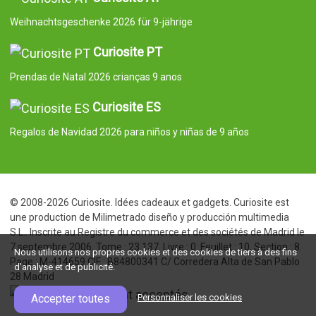
Weihnachtsgeschenke 2026 für 9-jährige
Curiosite PT
Prendas de Natal 2026 crianças 9 anos
Curiosite ES
Regalos de Navidad 2026 para niños y niñas de 9 años
© 2008-2026 Curiosite. Idées cadeaux et gadgets. Curiosite est
une production de Milimetrado diseño y producción multimedia
S.L.. Inscrite au Registre du commerce et des sociétés de Madrid le
7 septembre 2006. Tome : 23.137. Livre : 0. Feuillet : 10. Section : 8.
Nous utilisons nos propres cookies et des cookies de tiers à des fins
Page : M-414659 CIF : B84800341 C/ Corredera Alta de San Pablo
d'analyse et de publicité.
28 Madrid
Accepter toutes
Personnaliser les cookies