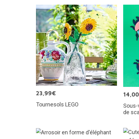
23,99€
14,0
Tournesols LEGO
Sous-v
de sc