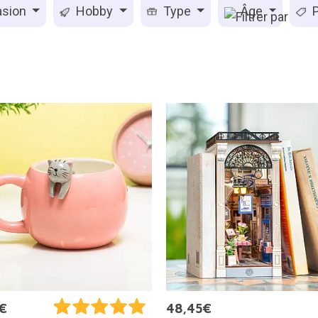
sion
Hobby
Type
Âge
P
€
48,45€