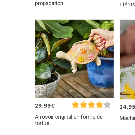
propagation
utéru
29,99€
24,9
Arrosoir original en forme de
Machin
tortue