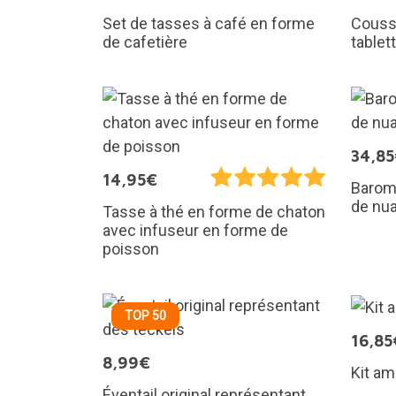
Set de tasses à café en forme
Coussi
de cafetière
tablet
34,8
14,95€
Baromè
de nu
Tasse à thé en forme de chaton
avec infuseur en forme de
poisson
TOP 50
16,85
8,99€
Kit am
Éventail original représentant