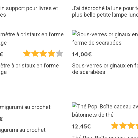
n support pour livres et
J’ai décroché la lune pour to
tes
plus belle petite lampe lun
5€
14,00€
Sous-verres originaux en 
tre à cristaux en forme
de scarabées
age
€
12,45€
igurumi au crochet
Thé Pop. Boîte cadeau ave