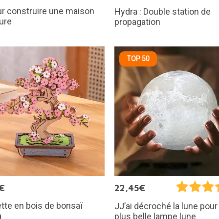
ur construire une maison
Hydra : Double station de
ure
propagation
TOP 50
€
22,45€
te en bois de bonsaï
JJ’ai décroché la lune pour t
a
plus belle lampe lune