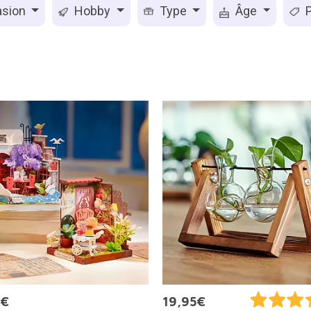
sion
Hobby
Type
Âge
P
9€
19,95€