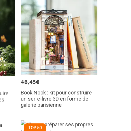
48,45€
Book Nook : kit pour construire
uire
un serre-livre 3D en forme de
es
galerie parisienne
TOP 50