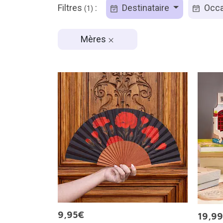
Filtres
:
Destinataire
Occa
(1)
Mères
9,95€
19,9