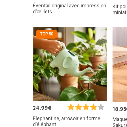
Éventail original avec impression
Kit po
d'œillets
miniat
TOP 50
24,99€
18,95
Elephantine, arrosoir en forme
Maquet
d'éléphant
Sakur