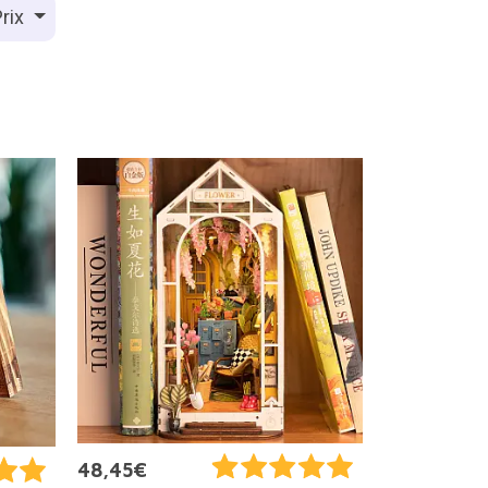
rix
48,45€