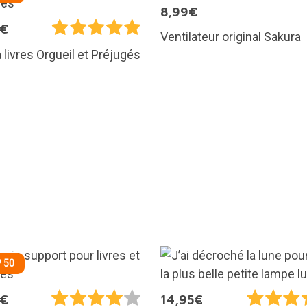
8,99€
5€
Ventilateur original Sakura
 livres Orgueil et Préjugés
 50
5€
14,95€