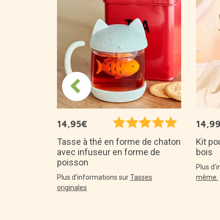
coration
14,95€
14,9
Tasse à thé en forme de chaton
Kit po
avec infuseur en forme de
bois
poisson
Plus d'
Plus d'informations sur
Tasses
même.
originales