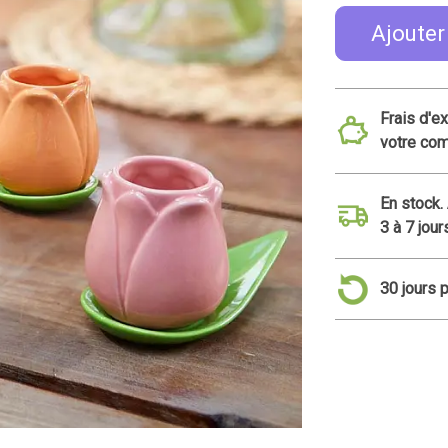
Ajouter
Frais d'e
votre co
En stock.
3 à 7 jour
30 jours 