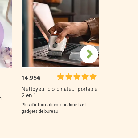
14,99€
Cadre-photo
chaton
Plus d'informa
14,95€
Nettoyeur d'ordinateur portable
2 en 1
n
Plus d'informations sur
Jouets et
gadgets de bureau