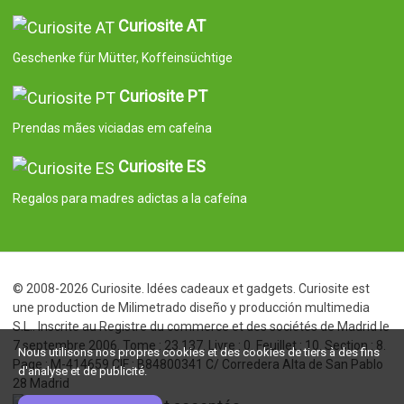
Curiosite AT
Geschenke für Mütter, Koffeinsüchtige
Curiosite PT
Prendas mães viciadas em cafeína
Curiosite ES
Regalos para madres adictas a la cafeína
© 2008-2026 Curiosite. Idées cadeaux et gadgets. Curiosite est
une production de Milimetrado diseño y producción multimedia
S.L.. Inscrite au Registre du commerce et des sociétés de Madrid le
7 septembre 2006. Tome : 23.137. Livre : 0. Feuillet : 10. Section : 8.
Nous utilisons nos propres cookies et des cookies de tiers à des fins
Page : M-414659 CIF : B84800341 C/ Corredera Alta de San Pablo
d'analyse et de publicité.
28 Madrid