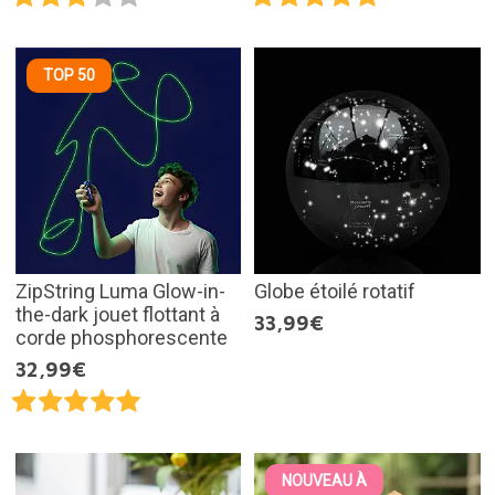
TOP 50
ZipString Luma Glow-in-
Globe étoilé rotatif
the-dark jouet flottant à
33,99€
corde phosphorescente
32,99€
NOUVEAU À