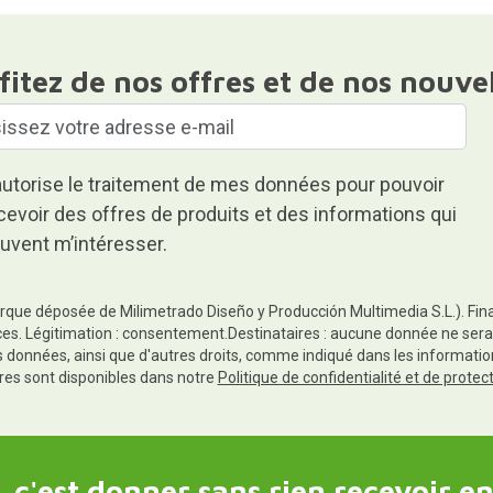
fitez de nos offres et de nos nouve
autorise le traitement de mes données pour pouvoir
cevoir des offres de produits et des informations qui
uvent m’intéresser.
rque déposée de Milimetrado Diseño y Producción Multimedia S.L.). Finali
es. Légitimation : consentement.Destinataires : aucune donnée ne sera
es données, ainsi que d'autres droits, comme indiqué dans les informa
res sont disponibles dans notre
Politique de confidentialité et de prote
 c'est donner sans rien recevoir en