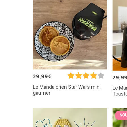
29,99€
29,9
Le Mandalorien Star Wars mini
Le Ma
gaufrier
Toast
NOU