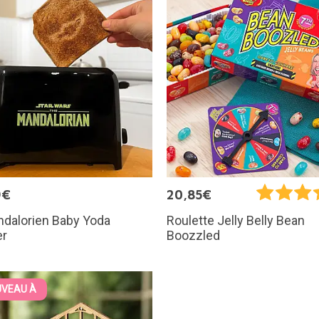
9€
20,85€
ndalorien Baby Yoda
Roulette Jelly Belly Bean
er
Boozzled
VEAU À