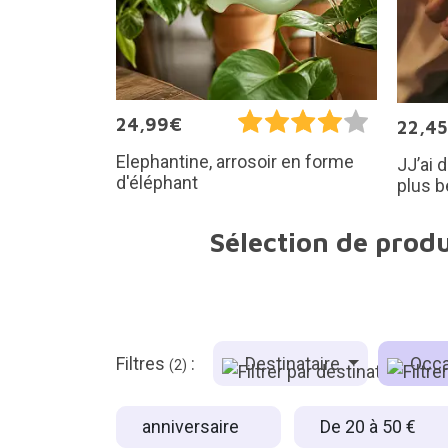
24,99€
22,4
Elephantine, arrosoir en forme
JJ’ai d
d'éléphant
plus b
Sélection de produ
Filtres
:
Destinataire
Occa
(2)
anniversaire
De 20 à 50 €