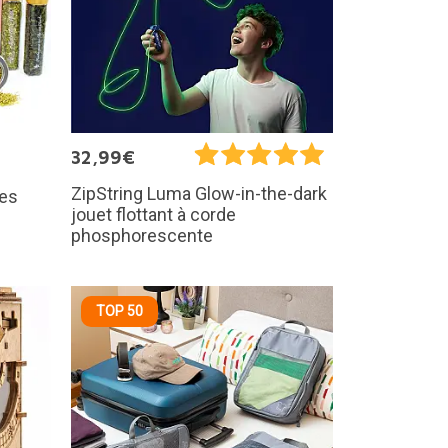
32,99€
ZipString Luma Glow-in-the-dark
res
jouet flottant à corde
phosphorescente
TOP 50