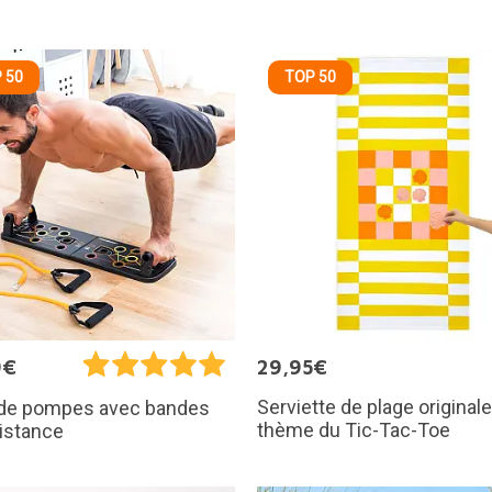
 50
TOP 50
9€
29,95€
Serviette de plage originale
 de pompes avec bandes
thème du Tic-Tac-Toe
istance