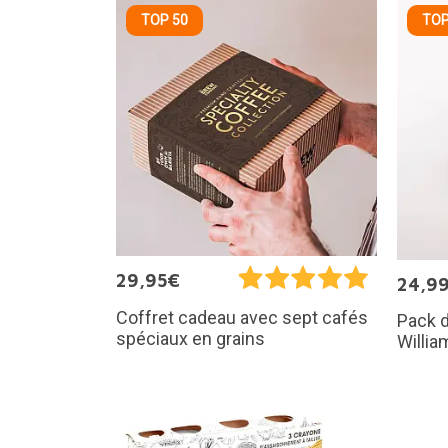
TOP 50
TOP
29,95€
24,9
Coffret cadeau avec sept cafés
Pack d
spéciaux en grains
Willia