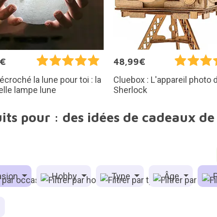
5€
48,99€
écroché la lune pour toi : la
Cluebox : L'appareil photo 
elle lampe lune
Sherlock
its pour : des idées de cadeaux de
sion
Hobby
Type
Âge
P