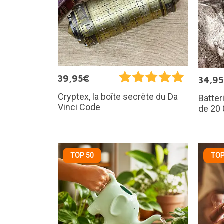
39,95€
34,9
Cryptex, la boîte secrète du Da
Batter
Vinci Code
de 20
TOP 50
TOP