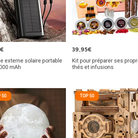
5€
39,95€
ie externe solaire portable
Kit pour préparer ses prop
 000 mAh
thés et infusions
 50
TOP 50