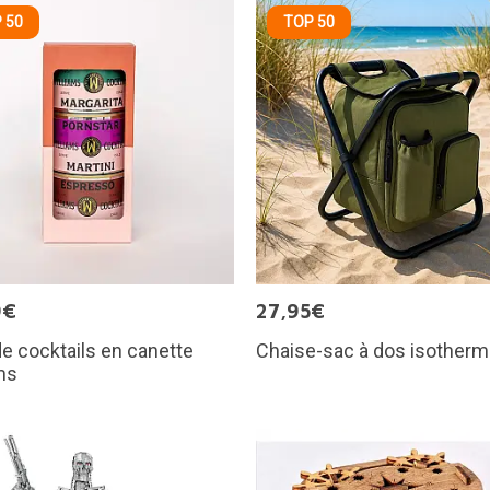
 50
TOP 50
9€
27,95€
e cocktails en canette
Chaise-sac à dos isother
ms