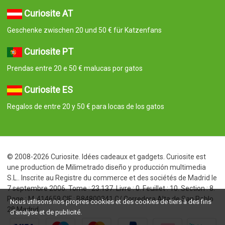
Curiosite AT
Geschenke zwischen 20 und 50 € für Katzenfans
Curiosite PT
Prendas entre 20 e 50 € malucas por gatos
Curiosite ES
Regalos de entre 20 y 50 € para locas de los gatos
© 2008-2026 Curiosite. Idées cadeaux et gadgets. Curiosite est
une production de Milimetrado diseño y producción multimedia
S.L.. Inscrite au Registre du commerce et des sociétés de Madrid le
7 septembre 2006. Tome : 23.137. Livre : 0. Feuillet : 10. Section : 8.
Page : M-414659 CIF : B84800341 C/ Corredera Alta de San Pablo
Nous utilisons nos propres cookies et des cookies de tiers à des fins
28 Madrid
d'analyse et de publicité.