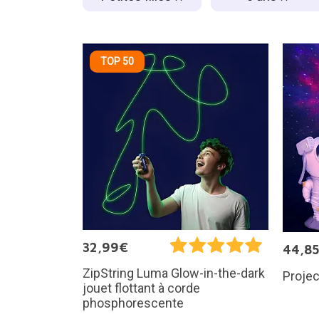
TOP 50
32,99€
44,8
ZipString Luma Glow-in-the-dark
Projec
jouet flottant à corde
phosphorescente