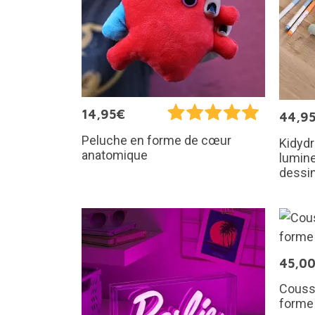
14,95€
44,9
Peluche en forme de cœur
Kidydr
anatomique
lumine
dessin
45,0
Coussi
forme