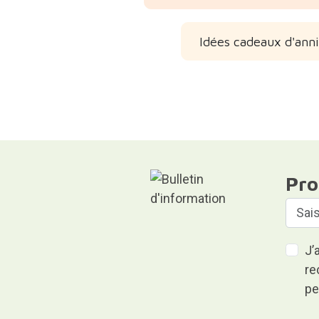
Idées cadeaux d'anniv
Pro
J’
re
pe