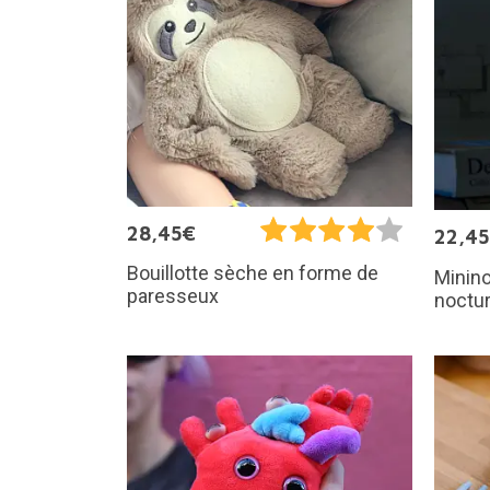
28,45€
22,4
Bouillotte sèche en forme de
Minino
paresseux
noctu