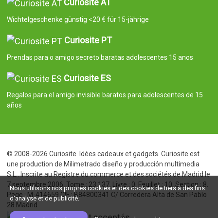
Curiosite AT
Wichtelgeschenke günstig <20 € für 15-jährige
Curiosite PT
Prendas para o amigo secreto baratas adolescentes 15 anos
Curiosite ES
Regalos para el amigo invisible baratos para adolescentes de 15
años
© 2008-2026 Curiosite. Idées cadeaux et gadgets. Curiosite est
une production de Milimetrado diseño y producción multimedia
S.L.. Inscrite au Registre du commerce et des sociétés de Madrid le
7 septembre 2006. Tome : 23.137. Livre : 0. Feuillet : 10. Section : 8.
Nous utilisons nos propres cookies et des cookies de tiers à des fins
Page : M-414659 CIF : B84800341 C/ Corredera Alta de San Pablo
d'analyse et de publicité.
28 Madrid