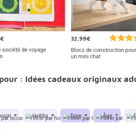
9€
32,99€
 société de voyage
Blocs de construction pour
ís
un mini chat
 pour : Idées cadeaux originaux ado
sion
Hobby
Type
Âge
P