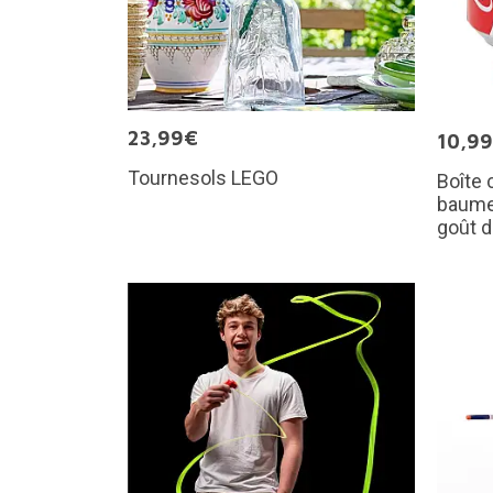
23,99€
10,9
Tournesols LEGO
Boîte 
baume
goût 