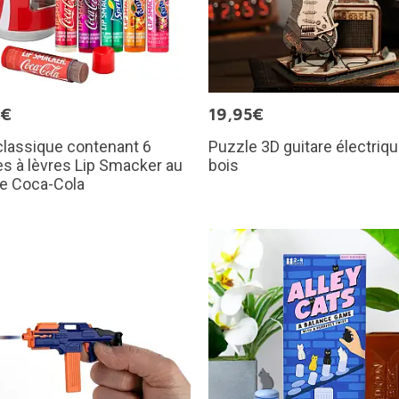
9€
19,95€
classique contenant 6
Puzzle 3D guitare électriq
s à lèvres Lip Smacker au
bois
de Coca-Cola