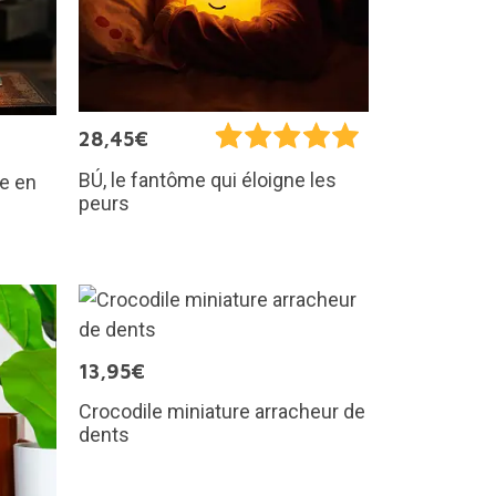
28,45€
BÚ, le fantôme qui éloigne les
ue en
peurs
13,95€
Crocodile miniature arracheur de
dents