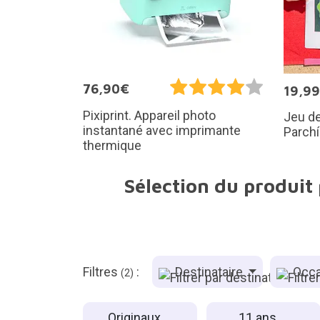
76,90€
19,9
Pixiprint. Appareil photo
Jeu de
instantané avec imprimante
Parch
thermique
Sélection du produit
Filtres
:
Destinataire
Occa
(2)
Originaux
11 ans