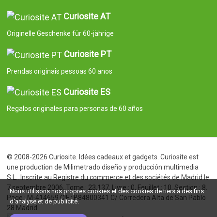
Curiosite AT
Originelle Geschenke für 60-jährige
Curiosite PT
Prendas originais pessoas 60 anos
Curiosite ES
Regalos originales para personas de 60 años
© 2008-2026 Curiosite. Idées cadeaux et gadgets. Curiosite est
une production de Milimetrado diseño y producción multimedia
S.L.. Inscrite au Registre du commerce et des sociétés de Madrid le
7 septembre 2006. Tome : 23.137. Livre : 0. Feuillet : 10. Section : 8.
Nous utilisons nos propres cookies et des cookies de tiers à des fins
Page : M-414659 CIF : B84800341 C/ Corredera Alta de San Pablo
d'analyse et de publicité.
28 Madrid