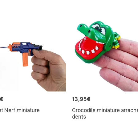
5€
13,95€
et Nerf miniature
Crocodile miniature arrach
dents