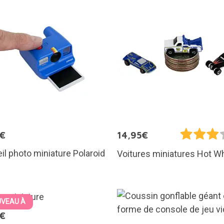
5€
14,95€
il photo miniature Polaroid
Voitures miniatures Hot W
VEAU À
5€