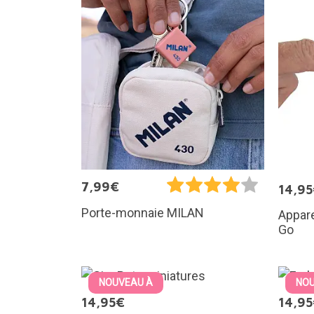
7,99€
14,9
Porte-monnaie MILAN
Appare
Go
NOUVEAU À
NOU
14,95€
14,9