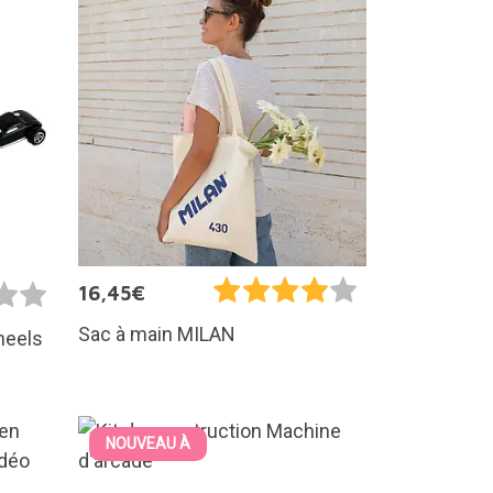
16,45€
Sac à main MILAN
heels
NOUVEAU À