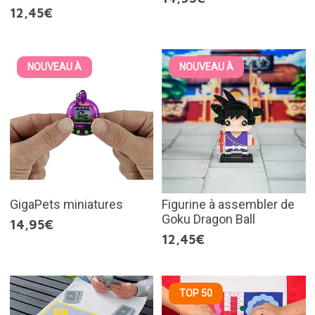
12,45€
NOUVEAU À
NOUVEAU À
GigaPets miniatures
Figurine à assembler de
Goku Dragon Ball
14,95€
12,45€
TOP 50