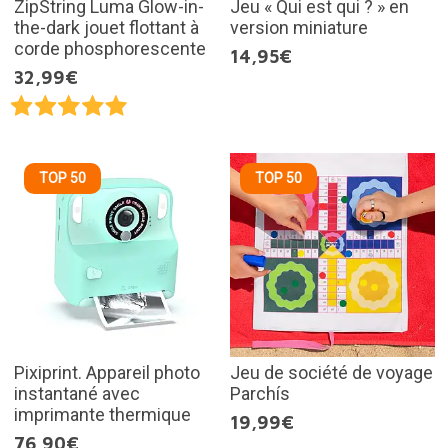
ZipString Luma Glow-in-
Jeu « Qui est qui ? » en
the-dark jouet flottant à
version miniature
corde phosphorescente
14,95€
32,99€
TOP 50
TOP 50
Pixiprint. Appareil photo
Jeu de société de voyage
instantané avec
Parchís
imprimante thermique
19,99€
76,90€