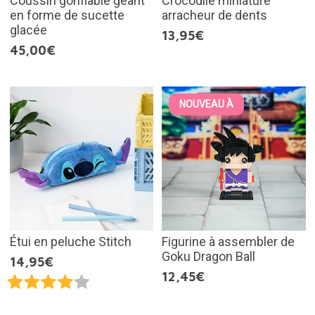
Coussin gonflable géant
Crocodile miniature
en forme de sucette
arracheur de dents
glacée
13,95€
45,00€
NOUVEAU À
Étui en peluche Stitch
Figurine à assembler de
Goku Dragon Ball
14,95€
12,45€