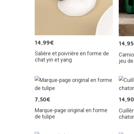
14,99€
14,9
Salière et poivrière en forme de
Camion
chat yin et yang
jeu de
7,50€
14,9
Marque-page original en forme
Cuillè
de tulipe
chato