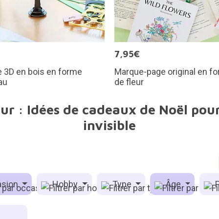
€
7,95€
 3D en bois en forme
Marque-page original en f
au
de fleur
our : Idées de cadeaux de Noël pour
invisible
sion
Hobby
Type
Âge
P