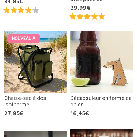
34,85€
29,99€
NOUVEAU À
Chaise-sac à dos
Décapsuleur en forme de
isotherme
chien
27,95€
16,45€