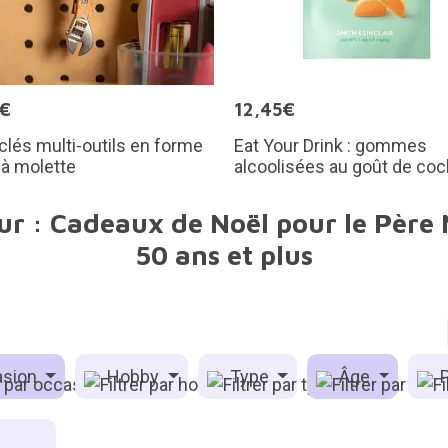
0€
12,45€
clés multi-outils en forme
Eat Your Drink : gommes
 à molette
alcoolisées au goût de cock
ur : Cadeaux de Noël pour le Père 
50 ans et plus
sion
Hobby
Type
Âge
P