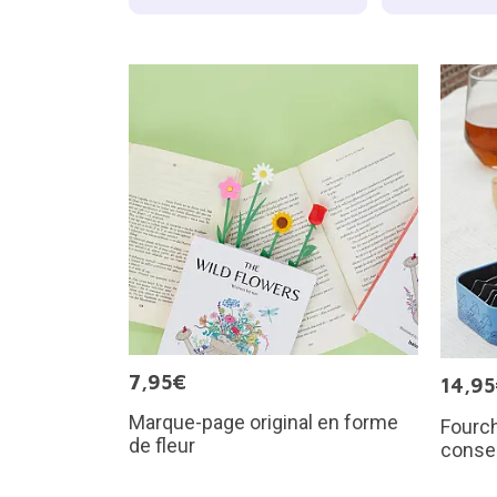
7,95€
14,9
Marque-page original en forme
Fourch
de fleur
conse