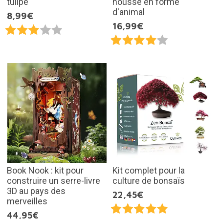
tulipe
housse en forme
d'animal
8,99€
16,99€
Book Nook : kit pour
Kit complet pour la
construire un serre-livre
culture de bonsaïs
3D au pays des
22,45€
merveilles
44,95€