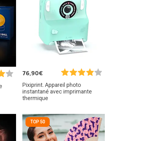
76,90€
Pixiprint. Appareil photo
e
instantané avec imprimante
thermique
TOP 50