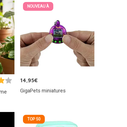
NOUVEAU À
14,95€
GigaPets miniatures
orme
TOP 50