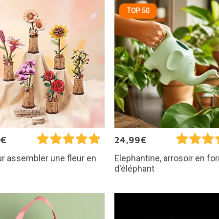
TOP 50
9€
24,99€
ur assembler une fleur en
Elephantine, arrosoir en f
d'éléphant