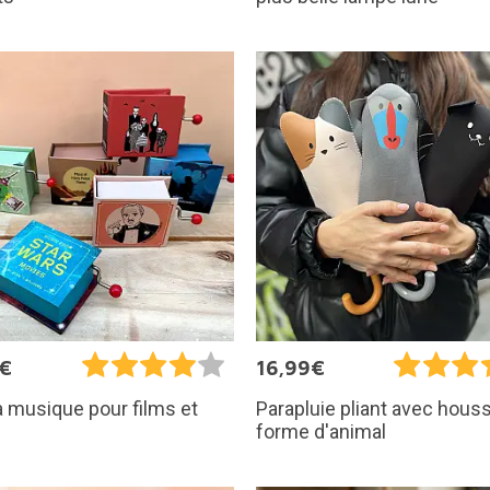
5€
16,99€
à musique pour films et
Parapluie pliant avec hous
forme d'animal