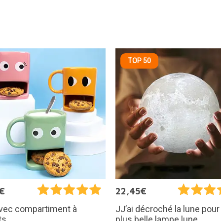
TOP 50
€
22,45€
vec compartiment à
JJ’ai décroché la lune pour t
ts
plus belle lampe lune