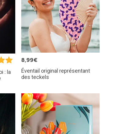
8,99€
Éventail original représentant
i : la
des teckels
e