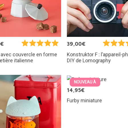
9€
39,00€
 avec couvercle en forme
Konstruktor F : l’appareil-p
etière italienne
DIY de Lomography
NOUVEAU À
14,95€
Furby miniature