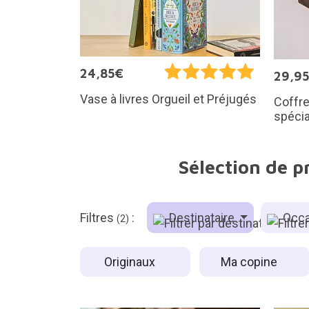
24,85€
29,9
Vase à livres Orgueil et Préjugés
Coffre
spécia
Sélection de p
Filtres
:
Destinataire
Occa
(2)
Originaux
Ma copine