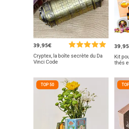
39,95€
39,9
Cryptex, la boîte secrète du Da
Kit po
Vinci Code
thés e
TOP 50
TOP