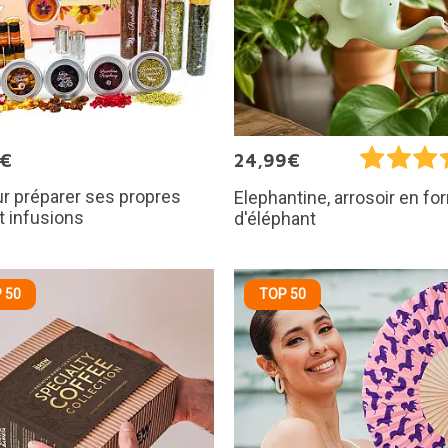
5€
24,99€
ur préparer ses propres
Elephantine, arrosoir en f
t infusions
d'éléphant
 50
TOP 50