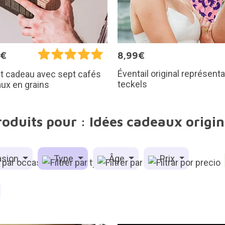
5€
8,99€
Éventail original représent
t cadeau avec sept cafés
teckels
ux en grains
roduits pour : Idées cadeaux orig
sion
Type
Âge
Prix