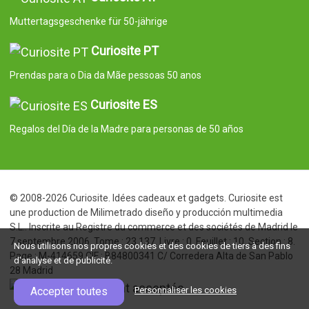
Muttertagsgeschenke für 50-jährige
Curiosite PT
Prendas para o Dia da Mãe pessoas 50 anos
Curiosite ES
Regalos del Día de la Madre para personas de 50 años
© 2008-2026 Curiosite. Idées cadeaux et gadgets. Curiosite est
une production de Milimetrado diseño y producción multimedia
S.L.. Inscrite au Registre du commerce et des sociétés de Madrid le
7 septembre 2006. Tome : 23.137. Livre : 0. Feuillet : 10. Section : 8.
Nous utilisons nos propres cookies et des cookies de tiers à des fins
Page : M-414659 CIF : B84800341 C/ Corredera Alta de San Pablo
d'analyse et de publicité.
28 Madrid
Accepter toutes
Personnaliser les cookies