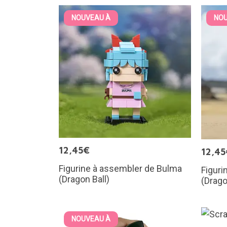
NOUVEAU À
NOU
12,45€
12,45
Figurine à assembler de Bulma
Figuri
(Dragon Ball)
(Drago
NOUVEAU À