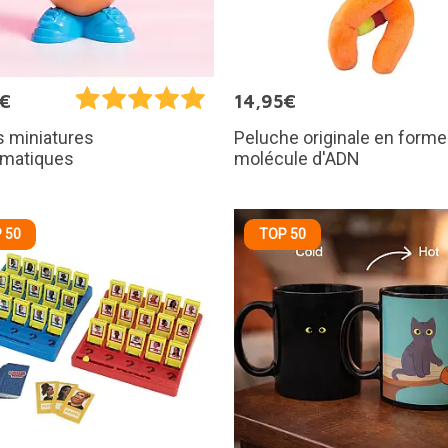
5€
14,95€
Peluche originale en forme
s miniatures
molécule d'ADN
matiques
 50
TOP 50