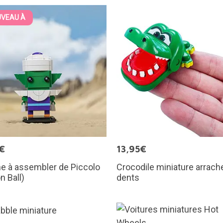
VEAU À
€
13,95€
ne à assembler de Piccolo
Crocodile miniature arrach
n Ball)
dents