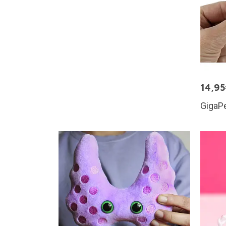
14,9
GigaPe