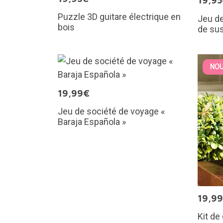
19,9
Puzzle 3D guitare électrique en
Jeu de
bois
de sus
NOU
19,99€
Jeu de société de voyage «
Baraja Española »
19,9
Kit de