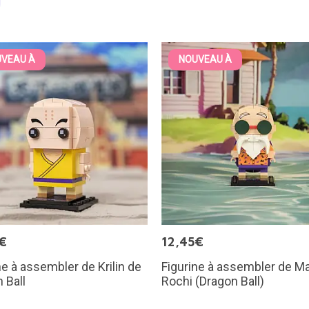
VEAU À
NOUVEAU À
€
12,45€
ne à assembler de Krilin de
Figurine à assembler de M
 Ball
Rochi (Dragon Ball)