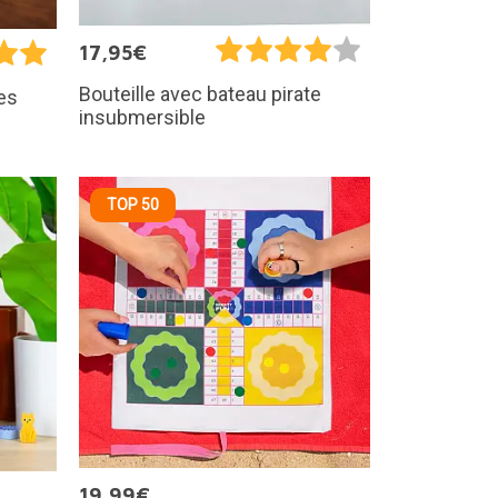
17,95€
Bouteille avec bateau pirate
es
insubmersible
TOP 50
19,99€