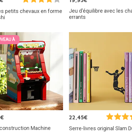
5€
19,95€
Jeu d'équilibre avec les c
s petits chevaux en forme
errants
hi
VEAU À
9€
22,45€
 construction Machine
Serre-livres original Slam 