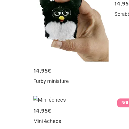
14,9
Scrabb
14,95€
Furby miniature
NOU
14,95€
Mini échecs