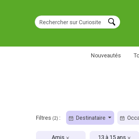
Nouveautés
To
Filtres
:
Destinataire
Occa
(2)
Amis
13 à 15 ans