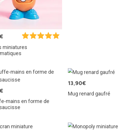
5€
s miniatures
matiques
13,90€
5€
Mug renard gaufré
fe-mains en forme de
 saucisse