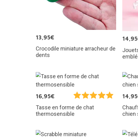
13,95€
14,9
Crocodile miniature arracheur de
Jouet
dents
emblé
16,95€
14,9
Chauf
Tasse en forme de chat
chien
thermosensible