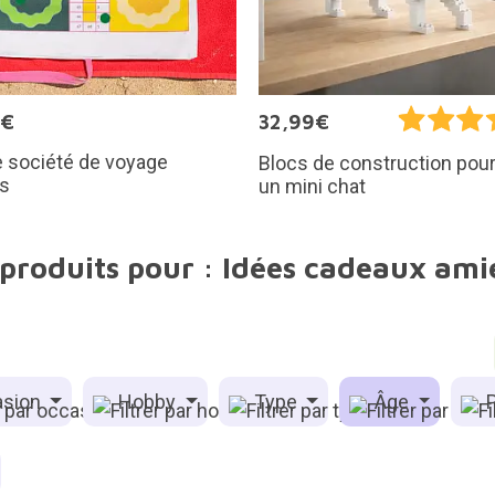
9€
32,99€
 société de voyage
Blocs de construction pour
ís
un mini chat
 produits pour : Idées cadeaux amie
sion
Hobby
Type
Âge
P