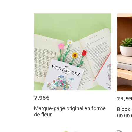
7,95€
29,9
Marque-page original en forme
Blocs 
de fleur
un un 