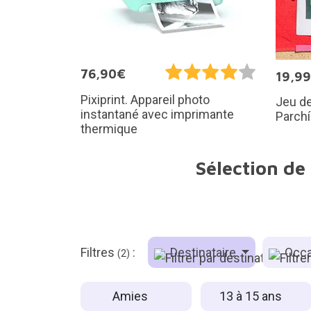
76,90€
19,9
Pixiprint. Appareil photo
Jeu de
instantané avec imprimante
Parch
thermique
Sélection de
Filtres
:
Destinataire
Occa
(2)
Amies
13 à 15 ans