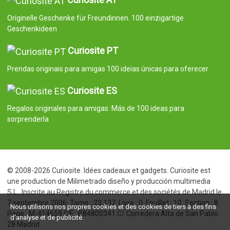
Originelle Geschenke für Freundinnen. 100 einzigartige
Geschenkideen
Curiosite PT
Prendas originais para amigas 100 ideias únicas para oferecer
Curiosite ES
Regalos originales para amigas: Más de 100 ideas para
sorprenderla
© 2008-2026 Curiosite. Idées cadeaux et gadgets. Curiosite est
une production de Milimetrado diseño y producción multimedia
S.L.. Inscrite au Registre du commerce et des sociétés de Madrid le
7 septembre 2006. Tome : 23.137. Livre : 0. Feuillet : 10. Section : 8.
Nous utilisons nos propres cookies et des cookies de tiers à des fins
Page : M-414659 CIF : B84800341 C/ Corredera Alta de San Pablo
d'analyse et de publicité.
28 Madrid