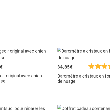
5€
34,85€
ir original avec chien
Baromètre à cristaux en f
sse
de nuage