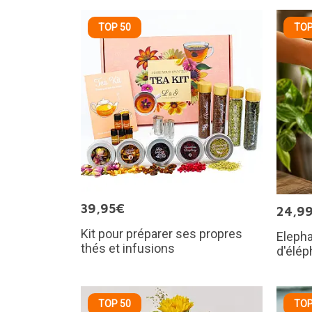
TOP 50
TOP
39,95€
24,9
Kit pour préparer ses propres
Elepha
thés et infusions
d'élép
TOP 50
TOP