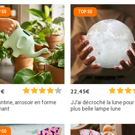
 50
TOP 50
9€
22,45€
ntine, arrosoir en forme
JJ’ai décroché la lune pour t
hant
plus belle lampe lune
 50