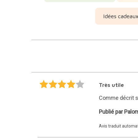
Idées cadeaux
Très utile
Comme décrit su
Paloma
Publié par Palo
Avis traduit autom