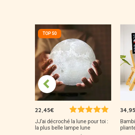
TOP 50
is
ux de société
22,45€
34,9
JJ’ai décroché la lune pour toi :
Bambit
la plus belle lampe lune
plian