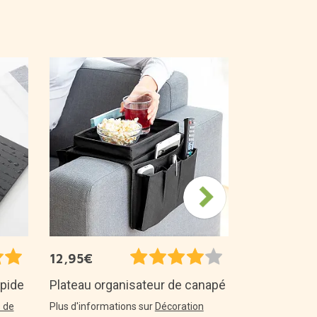
39,95€
TOP 50
Coussin sup
tablettes
Plus d'informa
originaux
12,95€
apide
Plateau organisateur de canapé
s de
Plus d'informations sur
Décoration