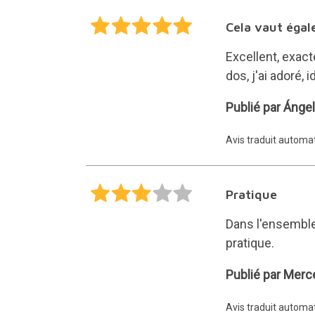
Cela vaut égal
Excellent, exacte
dos, j'ai adoré, i
Ángela
Publié par Ánge
Avis traduit autom
Pratique
Dans l'ensemble, 
pratique.
Merce
Publié par Merc
Avis traduit autom