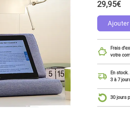
29,95€
Ajouter
Frais d'e
votre co
En stock.
3 à 7 jour
30 jours 