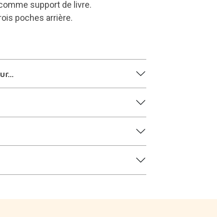
u comme support de livre.
ois poches arrière.
r...