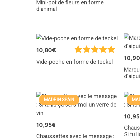
Mini-pot de fleurs en forme
d'animal
10,80€
10,9
Vide-poche en forme de teckel
Marqu
d'aigu
MADE IN SPAIN
MAD
10,9
10,95€
Chaus
Si tu 
Chaussettes avec le message :