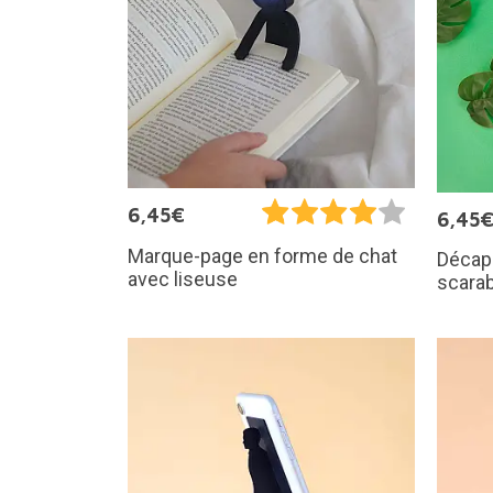
6,45€
6,45
Marque-page en forme de chat
Décaps
avec liseuse
scara