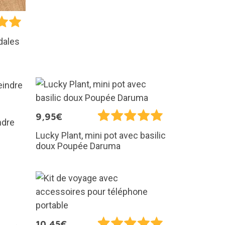
dales
9,95€
ndre
Lucky Plant, mini pot avec basilic
doux Poupée Daruma
10,45€