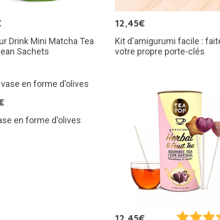
€
12,45€
ur Drink Mini Matcha Tea
Kit d'amigurumi facile : fai
Bean Sachets
votre propre porte-clés
€
ase en forme d'olives
12,45€