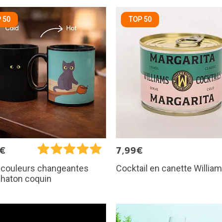
 50
TOP 50
0€
7,99€
Cocktail en canette Willia
 couleurs changeantes
chaton coquin