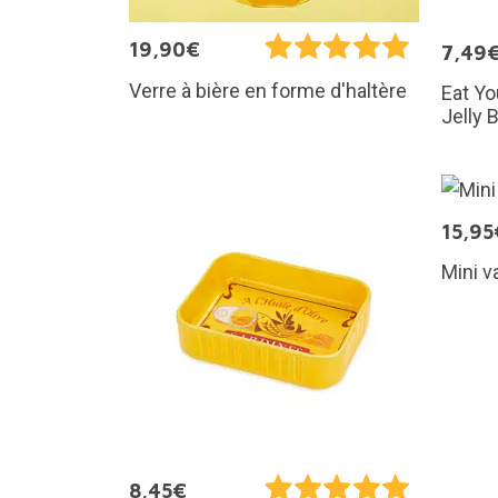
19,90€
7,49
Verre à bière en forme d'haltère
Eat Yo
Jelly 
15,95
Mini v
8,45€