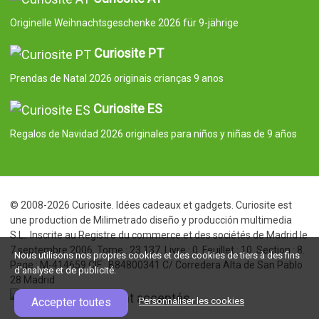
Originelle Weihnachtsgeschenke 2026 für 9-jährige
Curiosite PT
Prendas de Natal 2026 originais crianças 9 anos
Curiosite ES
Regalos de Navidad 2026 originales para niños y niñas de 9 años
© 2008-2026 Curiosite. Idées cadeaux et gadgets. Curiosite est
une production de Milimetrado diseño y producción multimedia
S.L.. Inscrite au Registre du commerce et des sociétés de Madrid le
7 septembre 2006. Tome : 23.137. Livre : 0. Feuillet : 10. Section : 8.
Nous utilisons nos propres cookies et des cookies de tiers à des fins
Page : M-414659 CIF : B84800341 C/ Corredera Alta de San Pablo
d'analyse et de publicité.
28 Madrid
Accepter toutes
Personnaliser les cookies