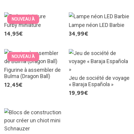
NOUVEAU À
Furby miniature
Lampe néon LED Barbie
14,95€
34,99€
NOUVEAU À
Figurine à assembler de
Bulma (Dragon Ball)
Jeu de société de voyage
« Baraja Española »
12,45€
19,99€