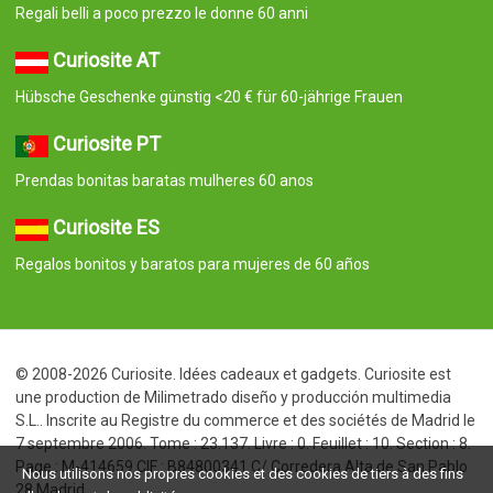
Regali belli a poco prezzo le donne 60 anni
Curiosite AT
Hübsche Geschenke günstig <20 € für 60-jährige Frauen
Curiosite PT
Prendas bonitas baratas mulheres 60 anos
Curiosite ES
Regalos bonitos y baratos para mujeres de 60 años
© 2008-2026 Curiosite. Idées cadeaux et gadgets. Curiosite est
une production de Milimetrado diseño y producción multimedia
S.L.. Inscrite au Registre du commerce et des sociétés de Madrid le
7 septembre 2006. Tome : 23.137. Livre : 0. Feuillet : 10. Section : 8.
Page : M-414659 CIF : B84800341 C/ Corredera Alta de San Pablo
Nous utilisons nos propres cookies et des cookies de tiers à des fins
28 Madrid