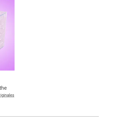
nthe
riginales