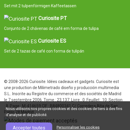
Set mit 2 tulpenförmigen Kaffeetassen
Curiosite PT
Conjunto de 2 chávenas de café em forma de tulipa
Curiosite ES
Set de 2 tazas de café con forma de tulipán
© 2008-2026 Curiosite. Idées cadeaux et gadgets. Curiosite est
une production de Milimetrado diseño y producción multimedia
S.L.. Inscrite au Registre du commerce et des sociétés de Madrid
le 7 septembre 2006. Tome : 23.137. Livre : 0. Feuillet : 10. Section
: 8. Page : M-414659 CIF : B84800341 C/ Corredera Alta de San
Nous utilisons nos propres cookies et des cookies de tiers à des fins
Pablo 28 Madrid
d'analyse et de publicité.
Accepter toutes
Personnaliser les cookies