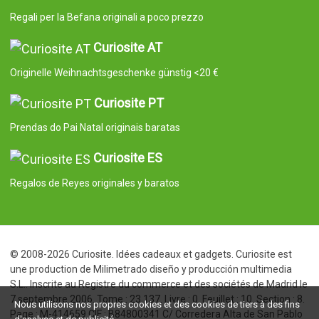
Regali per la Befana originali a poco prezzo
Curiosite AT
Originelle Weihnachtsgeschenke günstig <20 €
Curiosite PT
Prendas do Pai Natal originais baratas
Curiosite ES
Regalos de Reyes originales y baratos
© 2008-2026 Curiosite. Idées cadeaux et gadgets. Curiosite est
une production de Milimetrado diseño y producción multimedia
S.L.. Inscrite au Registre du commerce et des sociétés de Madrid le
7 septembre 2006. Tome : 23.137. Livre : 0. Feuillet : 10. Section : 8.
Nous utilisons nos propres cookies et des cookies de tiers à des fins
Page : M-414659 CIF : B84800341 C/ Corredera Alta de San Pablo